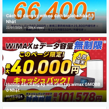
Cách tự đăng ký wifi cố định biglobe hikari ở
Nhật
22/01/2026
206,K views
Hướng dẫn đăng ký wifi cầm tay wimax GMOBB
ở Nhật
03/03/2024
41,8K views