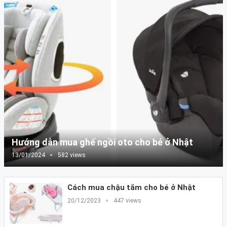
Hướng dẫn mua ghế ngồi oto cho bé ở Nhật
13/01/2024
582 views
Cách mua chậu tắm cho bé ở Nhật
20/12/2023
447 views