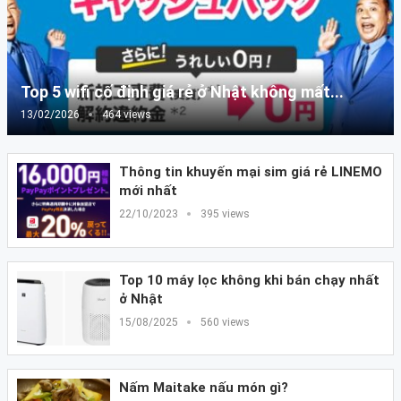
Top 5 wifi cố định giá rẻ ở Nhật không mất...
13/02/2026
464 views
Thông tin khuyến mại sim giá rẻ LINEMO
mới nhất
22/10/2023
395 views
Top 10 máy lọc không khi bán chạy nhất
ở Nhật
15/08/2025
560 views
Nấm Maitake nấu món gì?