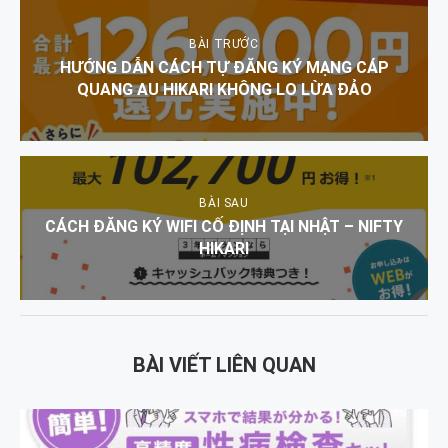
BÀI TRƯỚC
HƯỚNG DẪN CÁCH TỰ ĐĂNG KÝ MẠNG CÁP
QUANG AU HIKARI KHÔNG LO LỪA ĐẢO
BÀI SAU
CÁCH ĐĂNG KÝ WIFI CỐ ĐỊNH TẠI NHẬT – NIFTY
HIKARI
BÀI VIẾT LIÊN QUAN