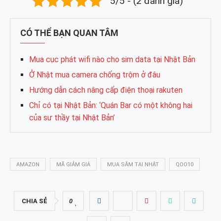
5/5 - (2 đánh giá)
CÓ THỂ BẠN QUAN TÂM
Mua cục phát wifi nào cho sim data tại Nhật Bản
Ở Nhật mua camera chống trộm ở đâu
Hướng dẫn cách nâng cấp điện thoại rakuten
Chỉ có tại Nhật Bản: ‘Quán Bar có một không hai
của sư thầy tại Nhật Bản’
AMAZON
MÃ GIẢM GIÁ
MUA SẮM TẠI NHẬT
QOO10
CHIA SẺ
0