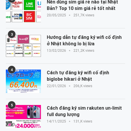
Nên dùng sim giá rẻ nào tại Nhật
Bản? Top 10 sim giá rẻ tốt nhất
20/05/2025
251,7K views
3
Hướng dẫn tự đăng ký wifi cố định
ở Nhật không lo bị lừa
13/02/2026
221,2K views
4
Cách tự đăng ký wifi cố định
biglobe hikari ở Nhật
22/01/2026
206,K views
5
Cách đăng ký sim rakuten un-limit
full dung lượng
14/11/2025
131,K views