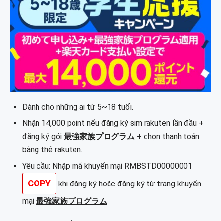
Dành cho những ai từ 5~18 tuổi.
Nhận 14,000 point nếu đăng ký sim rakuten lần đầu +
đăng ký gói
最強家族プログラム
+ chọn thanh toán
bằng thẻ rakuten.
Yêu cầu: Nhập mã khuyến mại RMBSTD00000001
COPY
khi đăng ký hoặc đăng ký từ trang khuyến
mại
最強家族プログラム