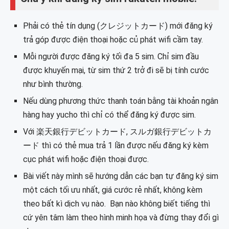
Phải có thẻ tín dụng (クレジットカード) mới đăng ký
trả góp được điện thoại hoặc củ phát wifi cầm tay.
Mỗi người được đăng ký tối đa 5 sim. Chỉ sim đầu
được khuyến mại, từ sim thứ 2 trở đi sẽ bị tính cước
như bình thường.
Nếu dùng phương thức thanh toán bằng tài khoản ngân
hàng hay yucho thì chỉ có thể đăng ký được sim.
Với 楽天銀行デビットカード, スルガ銀行デビットカ
ード thì có thẻ mua trả 1 lần được nếu đăng ký kèm
cục phát wifi hoặc điện thoại được.
Bài viết này mình sẽ hướng dẫn các bạn tự đăng ký sim
một cách tối ưu nhất, giá cước rẻ nhất, không kèm
theo bất kì dịch vụ nào. Bạn nào không biết tiếng thì
cứ yên tâm làm theo hình minh họa và đừng thay đổi gì