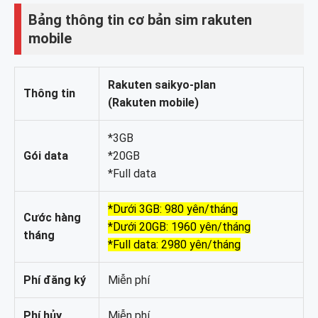
Bảng thông tin cơ bản sim rakuten
mobile
Rakuten saikyo-plan
Thông tin
(Rakuten mobile)
*3GB
Gói data
*20GB
*Full data
*Dưới 3GB: 980 yên/tháng
Cước hàng
*Dưới 20GB: 1960 yên/tháng
tháng
*Full data: 2980 yên/tháng
Phí đăng ký
Miễn phí
Phí hủy
Miễn phí