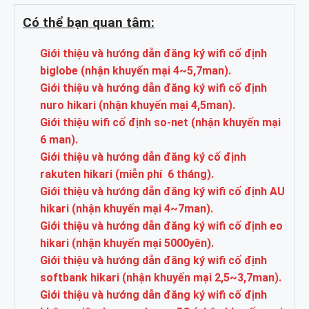
Có thể bạn quan tâm:
Giới thiệu và hướng dẫn đăng ký wifi cố định
biglobe (nhận khuyến mại 4~5,7man).
Giới t
hiệu và
hướng dẫn đăng ký wifi cố định
nuro hikari (nhận khuyến mại 4,5man).
Giới thiệu wifi cố định so-net (nhận khuyến mại
6 man).
Giới thiệu và hướng dẫn đăng ký cố định
rakuten hikari (miễn phí 6 tháng).
Giới thiệu và hướng dẫn đăng ký wifi cố định AU
hikari (nhận khuyến mại 4~7man).
Giới thiệu và hướng dẫn đăng ký wifi cố định eo
hikari (nhận khuyến mại 5000yên).
Giới thiệu và hướng dẫn đăng ký wifi cố định
softbank hikari (nhận khuyến mại 2,5~3,7man).
Giới thiệu và hướng dẫn đăng ký wifi cố định