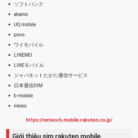
ソフトバンク
ahamo
UQ mobile
povo
ワイモバイル
LINEMO
LINEモバイル
ジャパネットたかた通信サービス
日本通信SIM
b-mobile
mineo
https://network.mobile.rakuten.co.jp/
Giới thiệu sim rakuten mobile.