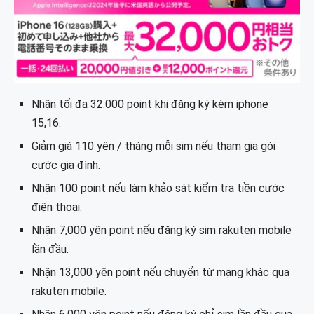
Nhận tối đa 32.000 point khi đăng ký kèm iphone
15,16.
Giảm giá 110 yên / tháng mỗi sim nếu tham gia gói
cước gia đình.
Nhận 100 point nếu làm khảo sát kiểm tra tiền cước
điện thoại.
Nhận 7,000 yên point nếu đăng ký sim rakuten mobile
lần đầu.
Nhận 13,000 yên point nếu chuyển từ mạng khác qua
rakuten mobile.