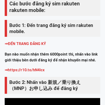
Các bước đăng ký sim rakuten
rakuten mobile:
Bước 1: Đến trang đăng ký sim rakuten
mobile.
⇒ĐẾN TRANG ĐĂNG KÝ
Bạn nào muốn nhận thêm 6000point thì, nhấn vào link
giới thiệu bên dưới đăng ký để nhận khuyến mại nhé.
⇒https://r10.to/hN4Icx
Bước 2: Nhấn vào 新規／乗り換え
（MNP）お申し込み để đăng ký