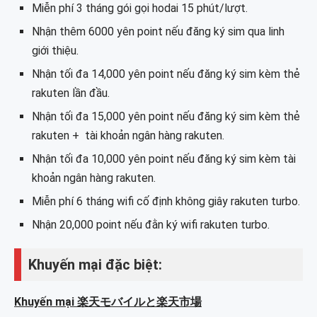
Miễn phí 3 tháng gói gọi hodai 15 phút/lượt.
Nhận thêm 6000 yên point nếu đăng ký sim qua linh
giới thiệu.
Nhận tối đa 14,000 yên point nếu đăng ký sim kèm thẻ
rakuten lần đầu.
Nhận tối đa 15,000 yên point nếu đăng ký sim kèm thẻ
rakuten + tài khoản ngân hàng rakuten.
Nhận tối đa 10,000 yên point nếu đăng ký sim kèm tài
khoản ngân hàng rakuten.
Miễn phí 6 tháng wifi cố định không giây rakuten turbo.
Nhận 20,000 point nếu đằn ký wifi rakuten turbo.
Khuyến mại đặc biệt:
Khuyến mại 楽天モバイルと楽天市場