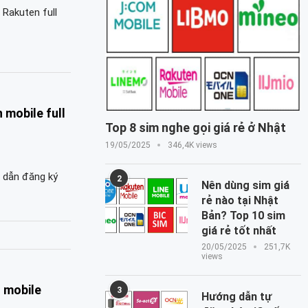
 Rakuten full
mobile full
Top 8 sim nghe gọi giá rẻ ở Nhật
19/05/2025
346,4K views
 dẫn đăng ký
2
Nên dùng sim giá
rẻ nào tại Nhật
Bản? Top 10 sim
giá rẻ tốt nhất
20/05/2025
251,7K
views
n mobile
3
Hướng dẫn tự