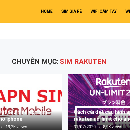
HOME
SIM GIÁ RẺ
WIFI CẦM TAY
WI
CHUYÊN MỤC:
SIM RAKUTEN
đặt cấu hình apn sim
Cách cài đặt cấu hình a
ho iphone
rakuten un-limit cho an
19,2K views
31/07/2020
8,9K views