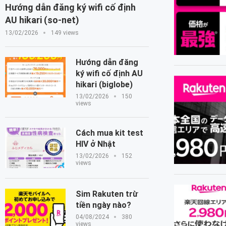
Hướng dẫn đăng ký wifi cố định
AU hikari (so-net)
13/02/2026
149 views
Hướng dẫn đăng
ký wifi cố định AU
hikari (biglobe)
13/02/2026
150
views
Cách mua kit test
HIV ở Nhật
13/02/2026
152
views
Sim Rakuten trừ
tiền ngày nào?
04/08/2024
380
views