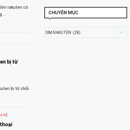
Sim rakuten có
CHUYÊN MỤC
g …
n bị từ
uten bị từ chối
IÁ RẺ
thoại