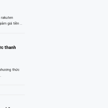
 rakuten
iảm giá tiền …
ức thanh
 phương thức
…