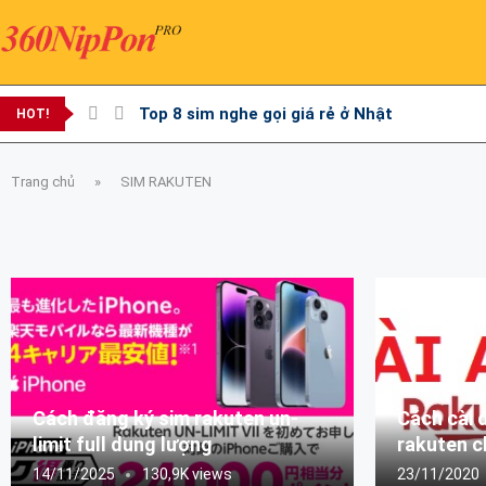
Top 8 sim nghe gọi giá rẻ ở Nhật
HOT!
Trang chủ
»
SIM RAKUTEN
Cách đăng ký sim rakuten un-
Cách cài 
limit full dung lượng
rakuten c
14/11/2025
130,9K views
23/11/2020