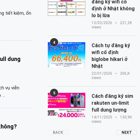
đăng ký wifi cố
định ở Nhật không
g tiết kiệm, ổn
lo bị lừa
13/02/2026
221,2K
views
4
Cách tự đăng ký
wifi cố định
ull dung
biglobe hikari ở
Nhật
22/01/2026
206,K
views
ch vụ viễn
5
p …
Cách đăng ký sim
rakuten un-limit
full dung lượng
14/11/2025
130,9K
views
không?
BACK
NEXT