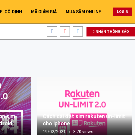
FI CỐ ĐỊNH
MÃ GIẢM GIÁ
MUA SẮM ONLINE
LOGIN
NHẬN THÔNG BÁO
pn sim
Cách cài đặt sim rakuten un-limit
droid
cho iphone
19/02/2021
8,7K views