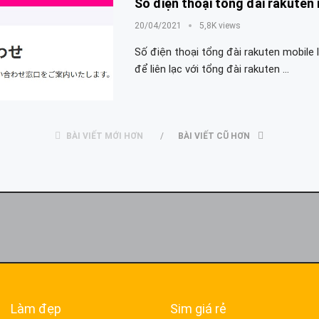
Số điện thoại tổng đài rakuten
20/04/2021
5,8K views
Số điện thoại tổng đài rakuten mobile 
để liên lạc với tổng đài rakuten …
BÀI VIẾT MỚI HƠN
BÀI VIẾT CŨ HƠN
Làm đẹp
Sim giá rẻ