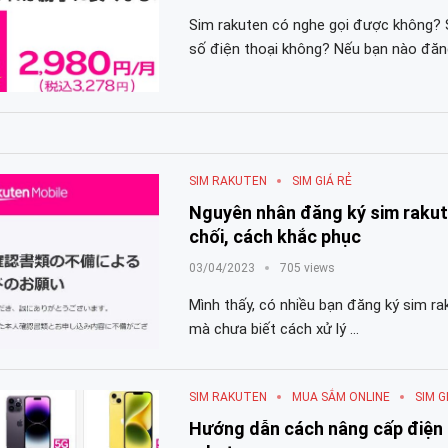
Sim rakuten có nghe gọi được không? 
số điện thoại không? Nếu bạn nào đăn
SIM RAKUTEN
SIM GIÁ RẺ
Nguyên nhân đăng ký sim rakute
chối, cách khắc phục
03/04/2023
705 views
Mình thấy, có nhiều bạn đăng ký sim rak
mà chưa biết cách xử lý …
SIM RAKUTEN
MUA SẮM ONLINE
SIM G
Hướng dẫn cách nâng cấp điện 