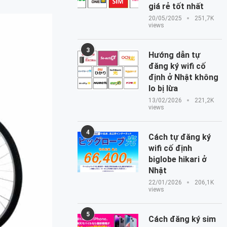
giá rẻ tốt nhất
20/05/2025
251,7K
views
3
Hướng dẫn tự
đăng ký wifi cố
định ở Nhật không
lo bị lừa
13/02/2026
221,2K
views
4
Cách tự đăng ký
wifi cố định
biglobe hikari ở
Nhật
22/01/2026
206,1K
views
5
Cách đăng ký sim