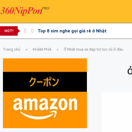
Top 8 sim nghe gọi giá rẻ ở Nhật
HOT!
Trang chủ
»
KHÁM PHÁ
»
Ở Nhật mua xe đạp trợ lực cũ ở đâu
Ở