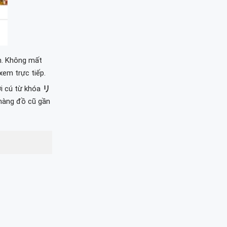
n. Không mất
xem trực tiếp.
ới cú từ khóa
リ
 hàng đồ cũ gần