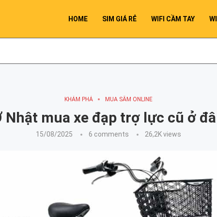
HOME
SIM GIÁ RẺ
WIFI CẦM TAY
WI
KHÁM PHÁ
MUA SẮM ONLINE
 Nhật mua xe đạp trợ lực cũ ở đ
15/08/2025
6 comments
26,2K
views