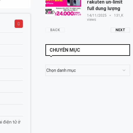
rakuten un-limit
full dung lượng
14/11/2025
131,K
views
BACK
NEXT
CHUYÊN MỤC
i điện tử ở