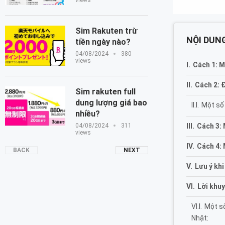
views
Sim Rakuten trừ
NỘI DUNG
tiền ngày nào?
04/08/2024
380
views
Cách 1: M
Cách 2:
Sim rakuten full
dung lượng giá bao
Một số
nhiều?
Cách 3: 
04/08/2024
311
views
Cách 4: 
BACK
NEXT
Lưu ý khi
Lời khu
Một số
Nhật: