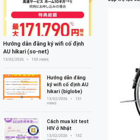
Hướng dẫn đăng ký wifi cố định
AU hikari (so-net)
13/02/2026
150 views
Hướng dẫn đăng
ký wifi cố định AU
hikari (biglobe)
13/02/2026
151
views
Cách mua kit test
HIV ở Nhật
13/02/2026
152