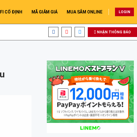
FI CỐ ĐỊNH
MÃ GIẢM GIÁ
MUA SẮM ONLINE
LOGIN
NHẬN THÔNG BÁO
âu