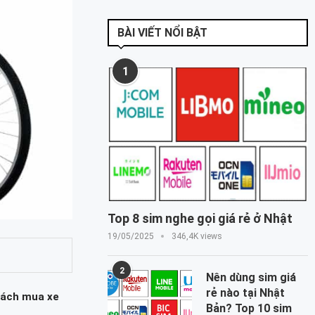
BÀI VIẾT NỔI BẬT
1
Top 8 sim nghe gọi giá rẻ ở Nhật
19/05/2025
346,4K views
2
Nên dùng sim giá
rẻ nào tại Nhật
Cách mua xe
Bản? Top 10 sim