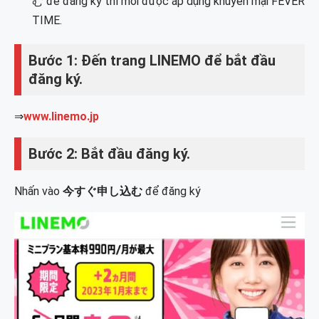
む để đăng ký thì mới được áp dụng khuyến mại FEVER
TIME.
Bước 1: Đến trang LINEMO để bắt đầu
đăng ký.
⇒
www.linemo.jp
Bước 2: Bắt đầu đăng ký.
Nhấn vào
今すぐ申し込む
để đăng ký