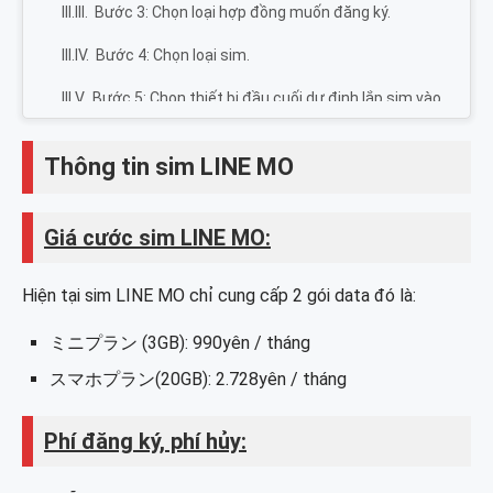
Bước 3: Chọn loại hợp đồng muốn đăng ký.
Bước 4: Chọn loại sim.
Bước 5: Chọn thiết bị đầu cuối dự định lắp sim vào
để sử dụng.
Thông tin sim LINE MO
Bước 6: Nhấn vào サービス選択に進む để đến
bước chọn dịch vụ.
Giá cước sim LINE MO:
Bước 7: Chọn gói data tốc độ cao hàng tháng.
Bước 8: Chọn gói gọi điện trong nước Nhật.
Hiện tại sim LINE MO chỉ cung cấp 2 gói data đó là:
Bước 9: Chọn đăng ký gói báo cuộc gọi nhỡ, cuộc
ミニプラン (3GB): 990yên / tháng
gọi thoại, chuyển tiếp cuộc gọi.
スマホプラン
(20GB)
: 2.728yên / tháng
Bước 10: Tùy chọn đăng ký dịch vụ mở rộng.
Bước 11: Điền thông tin để chuyển mạng.
Phí đăng ký, phí hủy:
Bước 12: Điền thông tin cá nhân: