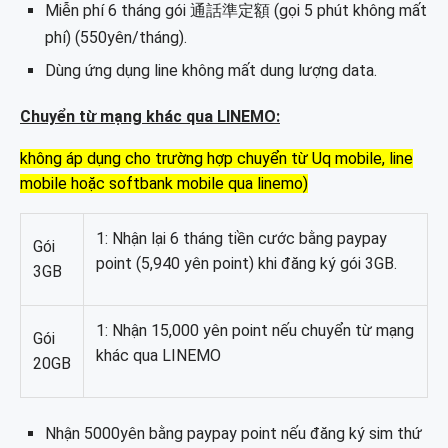
Miễn phí 6 tháng gói 通話準定額 (gọi 5 phút không mất
Bước 21: Xác nhận đồng ý với các nội dung,
phí) (550yên/tháng).
điều khoản.
Dùng ứng dụng line không mất dung lượng data.
Bước 22: Kết thúc qua trình đăng ký sim giá rẻ
linemo.
Chuyển từ mạng khác qua LINEMO:
Kết thúc:
không áp dụng cho trường hợp chuyển từ Uq mobile, line
mobile hoặc softbank mobile qua linemo)
1: Nhận lại 6 tháng tiền cước bằng paypay
Gói
point (5,940 yên point) khi đăng ký gói 3GB.
3GB
1: Nhận 15,000 yên point nếu chuyển từ mạng
Gói
khác qua LINEMO
20GB
Nhận 5000yên bằng paypay point nếu đăng ký
sim
thứ