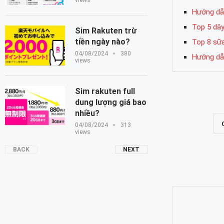
views
Hướng dẫ
Top 5 dây
Sim Rakuten trừ
tiền ngày nào?
Top 8 sữ
04/08/2024
380
Hướng dẫ
views
Sim rakuten full
dung lượng giá bao
nhiều?
04/08/2024
313
views
BACK
NEXT