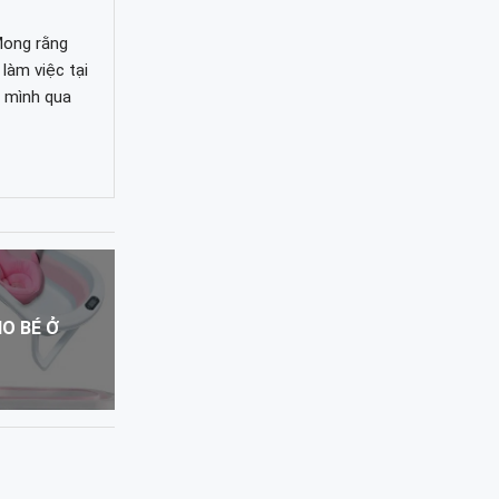
Mong rằng
làm việc tại
i mình qua
O BÉ Ở