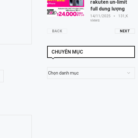
rakuten un-limit
full dung lượng
14/11/2025
131,K
views
BACK
NEXT
CHUYÊN MỤC