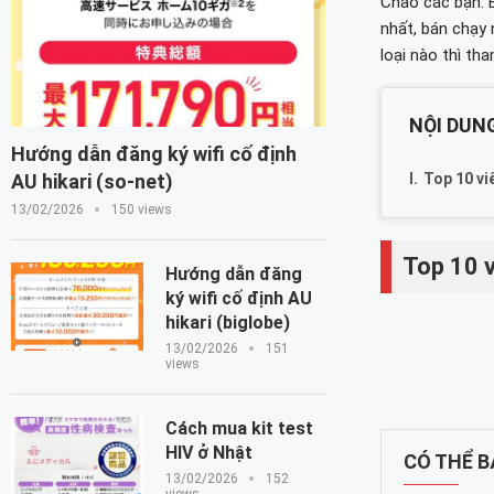
Chào các bạn. B
nhất, bán chạy
loại nào thì tha
NỘI DUNG
Hướng dẫn đăng ký wifi cố định
Top 10 vi
AU hikari (so-net)
13/02/2026
150 views
Top 10 v
Hướng dẫn đăng
ký wifi cố định AU
hikari (biglobe)
13/02/2026
151
views
Cách mua kit test
HIV ở Nhật
CÓ THỂ 
13/02/2026
152