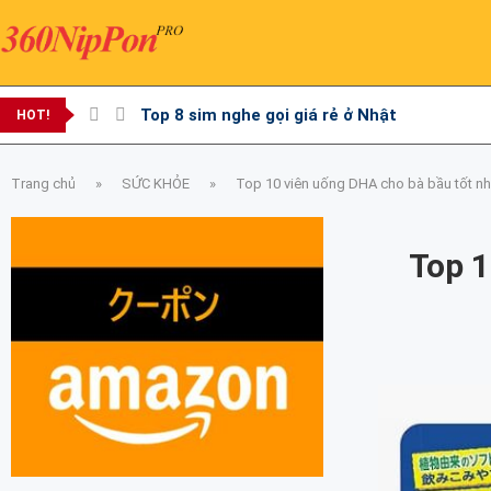
Top 8 sim nghe gọi giá rẻ ở Nhật
HOT!
Trang chủ
»
SỨC KHỎE
»
Top 10 viên uống DHA cho bà bầu tốt nh
Top 1