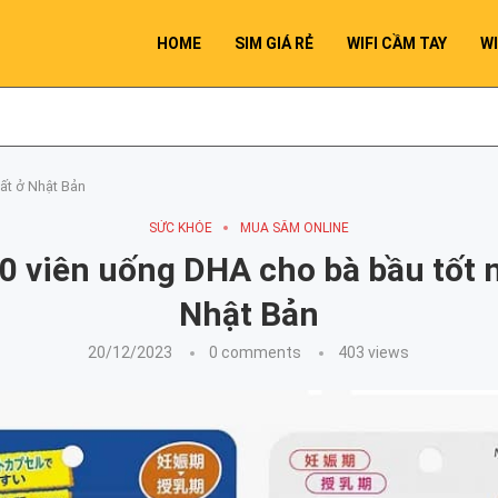
HOME
SIM GIÁ RẺ
WIFI CẦM TAY
WI
ất ở Nhật Bản
SỨC KHỎE
MUA SẮM ONLINE
0 viên uống DHA cho bà bầu tốt 
Nhật Bản
20/12/2023
0 comments
403
views