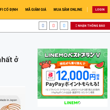
FI CỐ ĐỊNH
MÃ GIẢM GIÁ
MUA SẮM ONLINE
LOGIN
NHẬN THÔNG BÁO
nhất ở