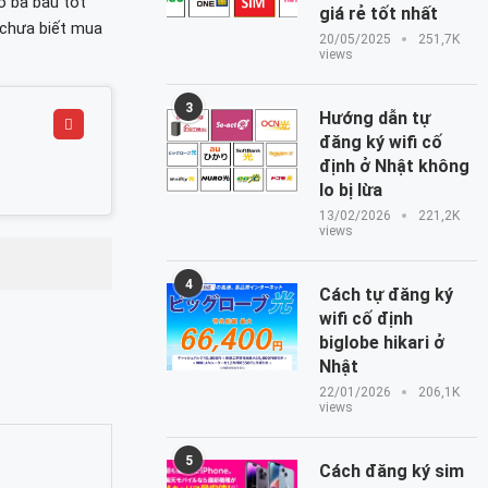
o bà bầu tốt
giá rẻ tốt nhất
 chưa biết mua
20/05/2025
251,7K
views
3
Hướng dẫn tự
đăng ký wifi cố
định ở Nhật không
lo bị lừa
13/02/2026
221,2K
views
4
Cách tự đăng ký
wifi cố định
biglobe hikari ở
Nhật
22/01/2026
206,1K
views
5
Cách đăng ký sim