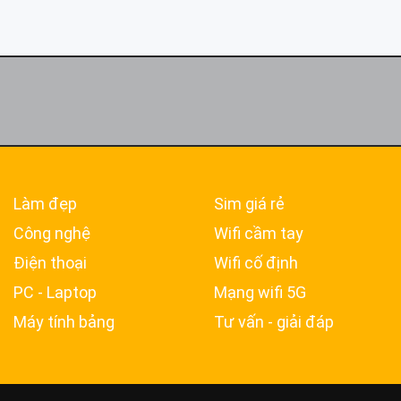
Làm đẹp
Sim giá rẻ
Công nghệ
Wifi cầm tay
Điện thoại
Wifi cố định
PC - Laptop
Mạng wifi 5G
Máy tính bảng
Tư vấn - giải đáp