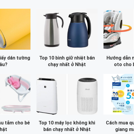
iấy dán tường
Top 10 bình giữ nhiệt bán
Hướng dẫn 
âu?
chạy nhất ở Nhật
oto cho 
u tắm cho bé
Top 10 máy lọc không khi
Cách mua qu
hật
bán chạy nhất ở Nhật
giang m