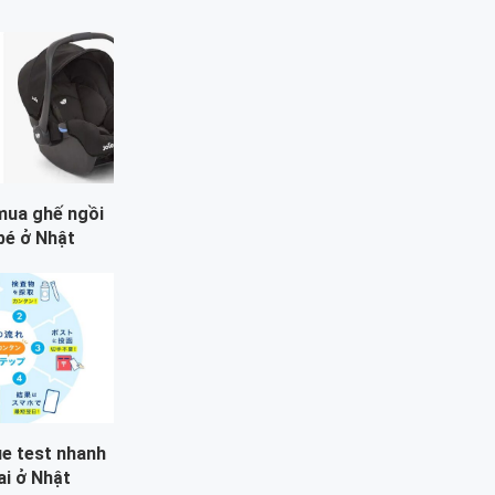
mua ghế ngồi
bé ở Nhật
e test nhanh
ai ở Nhật