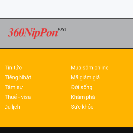
Tin tức
Mua sắm online
Tiếng Nhật
Mã giảm giá
Tâm sự
Đời sống
Thuế - visa
Khám phá
Du lịch
Sức khỏe