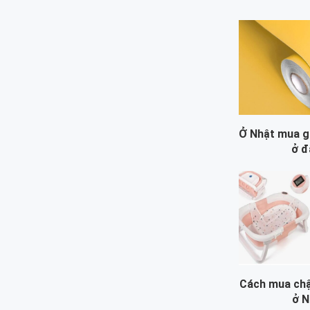
Ở Nhật mua g
ở đ
Cách mua chậ
ở N