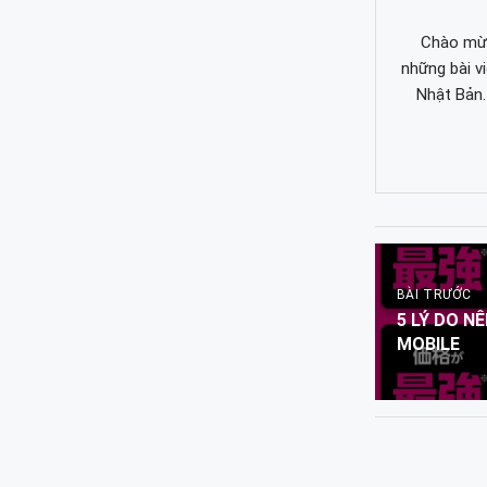
Chào mừn
những bài v
Nhật Bản.
BÀI TRƯỚC
5 LÝ DO N
MOBILE