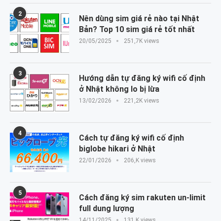
2
Nên dùng sim giá rẻ nào tại Nhật
Bản? Top 10 sim giá rẻ tốt nhất
20/05/2025
251,7K views
3
Hướng dẫn tự đăng ký wifi cố định
ở Nhật không lo bị lừa
13/02/2026
221,2K views
4
Cách tự đăng ký wifi cố định
biglobe hikari ở Nhật
22/01/2026
206,K views
5
Cách đăng ký sim rakuten un-limit
full dung lượng
14/11/2025
131,K views