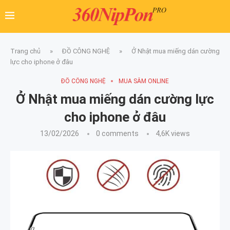
Trang chủ
»
ĐỒ CÔNG NGHỆ
»
Ở Nhật mua miếng dán cường
lực cho iphone ở đâu
ĐỒ CÔNG NGHỆ
MUA SẮM ONLINE
Ở Nhật mua miếng dán cường lực
cho iphone ở đâu
13/02/2026
0 comments
4,6K
views