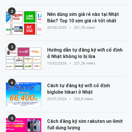
2
Nên dùng sim giá rẻ nào tại Nhật
Bản? Top 10 sim giá rẻ tốt nhất
20/05/2025
251,7K views
3
Hướng dẫn tự đăng ký wifi cố định
ở Nhật không lo bị lừa
13/02/2026
221,2K views
4
Cách tự đăng ký wifi cố định
biglobe hikari ở Nhật
22/01/2026
206,K views
5
Cách đăng ký sim rakuten un-limit
full dung lượng