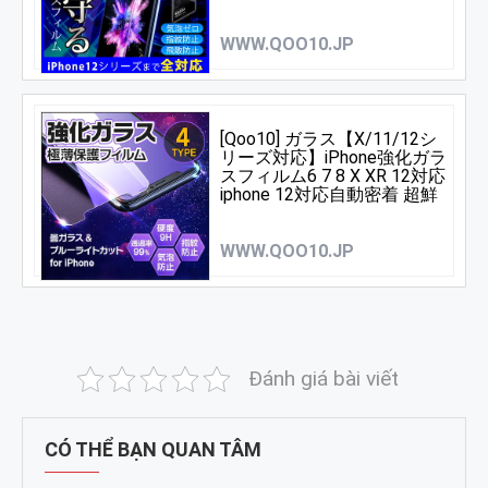
iPhone11 iPhoneSE2
WWW.QOO10.JP
[Qoo10] ガラス【X/11/12シ
リーズ対応】iPhone強化ガラ
スフィルム6 7 8 X XR 12対応
iphone 12対応自動密着 超鮮
明極薄9H
WWW.QOO10.JP
Đánh giá bài viết
CÓ THỂ BẠN QUAN TÂM