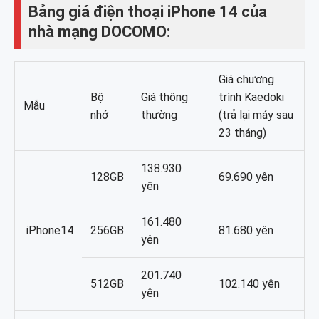
Bảng giá điện thoại iPhone 14 của
nhà mạng DOCOMO:
Giá chương
Bộ
Giá thông
trình Kaedoki
Mẫu
nhớ
thường
(trả lại máy sau
23 tháng)
138.930
128GB
69.690 yên
yên
161.480
iPhone14
256GB
81.680 yên
yên
201.740
512GB
102.140 yên
yên