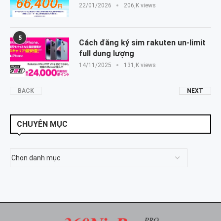
22/01/2026
206,K views
5
Cách đăng ký sim rakuten un-limit
full dung lượng
14/11/2025
131,K views
BACK
NEXT
CHUYÊN MỤC