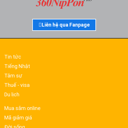
Liên hệ qua Fanpage
Tin tức
Tiếng Nhật
Tâm sự
Thuế - visa
Du lịch
Mua sắm online
Mã giảm giá
Đời sống