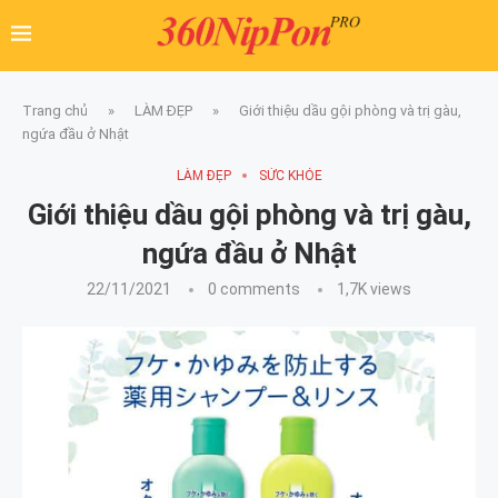
Trang chủ
»
LÀM ĐẸP
»
Giới thiệu dầu gội phòng và trị gàu,
ngứa đầu ở Nhật
LÀM ĐẸP
SỨC KHỎE
Giới thiệu dầu gội phòng và trị gàu,
ngứa đầu ở Nhật
22/11/2021
0 comments
1,7K
views