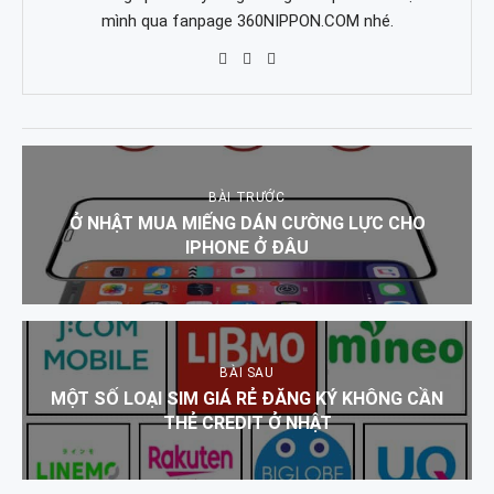
mình qua fanpage 360NIPPON.COM nhé.
BÀI TRƯỚC
Ở NHẬT MUA MIẾNG DÁN CƯỜNG LỰC CHO
IPHONE Ở ĐÂU
BÀI SAU
MỘT SỐ LOẠI SIM GIÁ RẺ ĐĂNG KÝ KHÔNG CẦN
THẺ CREDIT Ở NHẬT