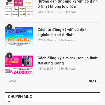
Hướng dẫn tự đăng ký wifi cố định
ở Nhật không lo bị lừa
13/02/2026
221,2K views
4
Cách tự đăng ký wifi cố định
biglobe hikari ở Nhật
22/01/2026
206,K views
5
Cách đăng ký sim rakuten un-limit
full dung lượng
14/11/2025
130,9K views
BACK
NEXT
CHUYÊN MỤC