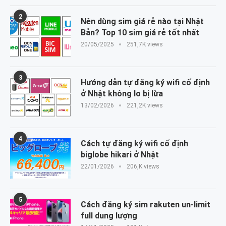
2
Nên dùng sim giá rẻ nào tại Nhật
Bản? Top 10 sim giá rẻ tốt nhất
20/05/2025
251,7K views
3
Hướng dẫn tự đăng ký wifi cố định
ở Nhật không lo bị lừa
13/02/2026
221,2K views
4
Cách tự đăng ký wifi cố định
biglobe hikari ở Nhật
22/01/2026
206,K views
5
Cách đăng ký sim rakuten un-limit
full dung lượng