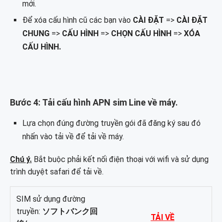
mới.
Để xóa cấu hình cũ các bạn vào
CÀI ĐẶT
=>
CÀI ĐẶT
CHUNG
=>
CẤU HÌNH
=>
CHỌN CẤU HÌNH
=>
XÓA
CẤU HÌNH.
Bước 4: Tải cấu hình APN sim Line về máy.
Lựa chọn đúng đường truyền gói đã đăng ký sau đó
nhấn vào tải về để tải về máy.
Chú
ý.
Bắt buộc phải kết nối điện thoại với wifi và sử dụng
trình duyệt safari để tải về.
SIM sử dụng đường
truyền:
ソフトバンク回
TẢI VỀ