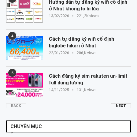
Hướng dẫn tự đăng ký wifi cố định
ở Nhật không lo bị lừa
13/02/2026
221,2K views
4
Cách tự đăng ký wifi cố định
biglobe hikari ở Nhật
22/01/2026
206,K views
5
Cách đăng ký sim rakuten un-limit
full dung lượng
14/11/2025
131,K views
BACK
NEXT
CHUYÊN MỤC