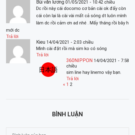
Bùi văn lương
01/05/2021 - 10:42 chiều
Dc rồi này cái docomo cơ bản cài ok đấy còn
cái còn lại là cài vài mất cả sóng dt luôn mình
làm dc rồi cảm ơn ad nhé . Mấy tháng rồi bây h
mới dc
Trả lời
Kieu
14/04/2021 - 2:03 chiều
Mình cài đặt rồi mà sim ko có sóng
Trả lời
360NIPPON
14/04/2021 - 7:58
chiều
sim line hay linemo vậy bạn.
Trả lời
«
1
2
BÌNH LUẬN