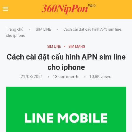
Trang chủ
»
SIM LINE
»
Cách cài đặt cấu hình APN sim line
cho iphone
SIM LINE
SIM MẠNG
Cách cài đặt cấu hình APN sim line
cho iphone
21/03/2021
18 comments
10,8K
views