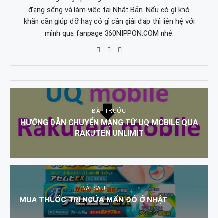
đang sống và làm việc tại Nhật Bản. Nếu có gì khó
khăn cần giúp đỡ hay có gì cần giải đáp thì liên hệ với
mình qua fanpage 360NIPPON.COM nhé.
BÀI TRƯỚC
HƯỚNG DẪN CHUYỂN MẠNG TỪ UQ MOBILE QUA
RAKUTEN UNLIMIT
BÀI SAU
MUA THUỐC TRỊ NGỨA MẨN ĐỎ Ở NHẬT