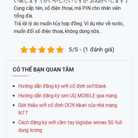
い致します. ( かいやしたいですが. おねがいします ).
Cung cấp tên, số điện thoại, mã PIN cho nhân viên
tổng đài.
Trả lời lý do muốn hủy hợp đồng. Ví dụ như về nước,
muốn đổi số điện thoại, không dùng nữa…
5/5 - (1 đánh giá)
CÓ THỂ BẠN QUAN TÂM
Hướng dẫn đăng ký wifi cố định softbank
Hướng dẫn đăng ký sim UQ MOBILE qua mạng
Giới thiệu wifi cố định OCN hikari của nhà mạng
NTT
Cách đăng ký wifi cầm tay biglobe wimax 5G full
dung lượng