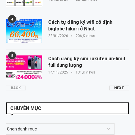
4
Cách tự đăng ký wifi cố định
biglobe hikari ở Nhật
22/01/2026
206,K views
5
Cách đăng ký sim rakuten un-limit
full dung lượng
14/11/2025
131,K views
BACK
NEXT
CHUYÊN MỤC