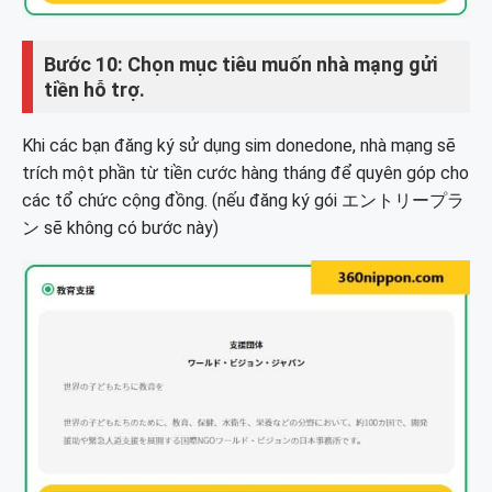
Bước 10: Chọn mục tiêu muốn nhà mạng gửi
tiền hỗ trợ.
Khi các bạn đăng ký sử dụng sim donedone, nhà mạng sẽ
trích một phần từ tiền cước hàng tháng để quyên góp cho
các tổ chức cộng đồng. (nếu đăng ký gói エントリープラ
ン sẽ không có bước này)