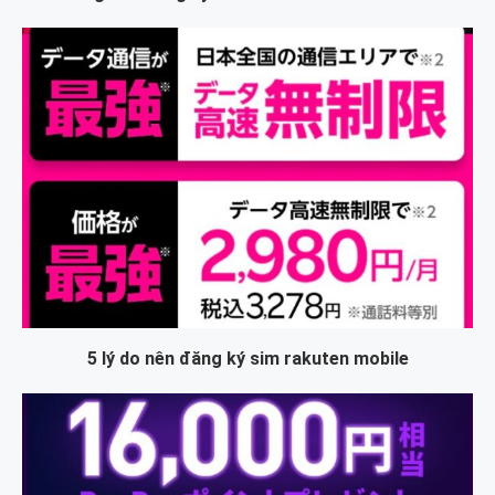
5 lý do nên đăng ký sim rakuten mobile