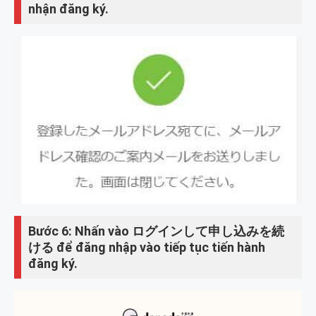
nhận đăng ký.
Bước 6: Nhấn vào ログインして申し込みを続
ける để đăng nhập vào tiếp tục tiến hành
đăng ký.