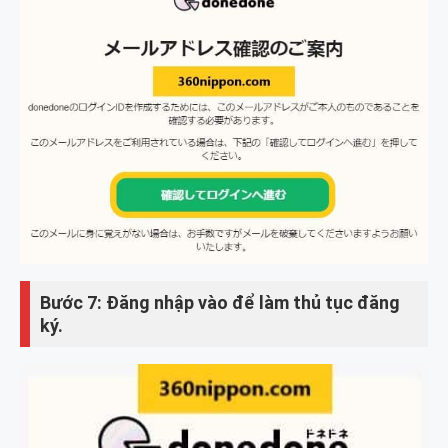
Bước 7: Đăng nhập vào để làm thủ tục đăng
ký.