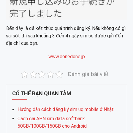
Đến đây là đã kết thúc quá trình đăng ký. Nếu không có gì
sai sót thì sau khoảng 3 đến 4 ngày sim sẽ được gửi đến
địa chỉ cua bạn.
www.donedone.jp
Đánh giá bài viết
CÓ THỂ BẠN QUAN TÂM
Hướng dẫn cách đăng ký sim uq mobile ở Nhật
Cách cài APN sim data softbank
50GB/100GB/150GB cho Android