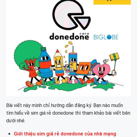
Bài viết này mình chỉ hướng dẫn đăng ký. Bạn nào muốn
tìm hiểu về sim giá rẻ donedone thì tham khảo bài viết bên
dưới nhé.
Giới thiệu sim giá rẻ donedone của nhà mạng