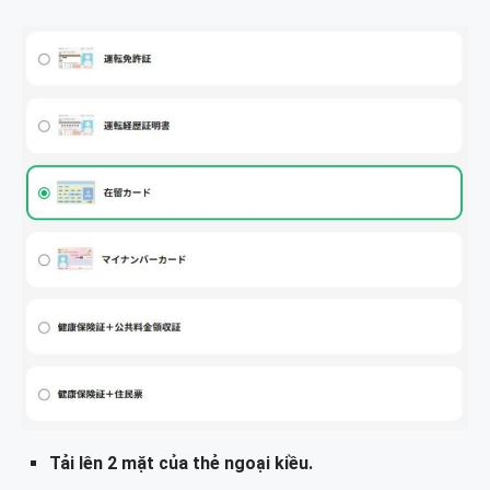
Tải lên 2 mặt của thẻ ngoại kiều.