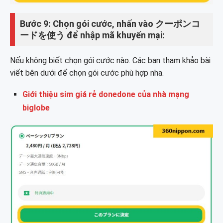
Bước 9: Chọn gói cước, nhấn vào クーポンコ
ードを使う để nhập mã khuyến mại:
Nếu không biết chọn gói cước nào. Các bạn tham khảo bài
viết bên dưới để chọn gói cước phù hợp nha.
Giới thiệu sim giá rẻ donedone của nhà mạng
biglobe