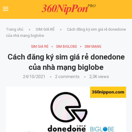
Trang chủ
»
SIM GIÁ RẺ
»
Cách đăng ký sim giá rẻ donedone
của nhà mạng biglobe
SIM GIÁ RẺ
SIM BIGLOBE
SIM MẠNG
Cách đăng ký sim giá rẻ donedone
của nhà mạng biglobe
24/10/2021
2 comments
2,3K
views