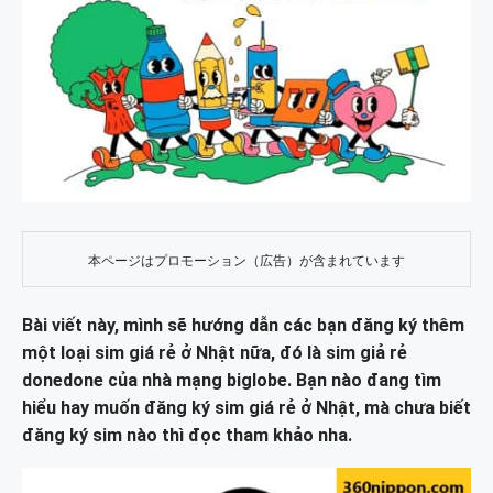
本ページはプロモーション（広告）が含まれています
Bài viết này, mình sẽ hướng dẫn các bạn đăng ký thêm
một loại sim giá rẻ ở Nhật nữa, đó là sim giả rẻ
donedone của nhà mạng biglobe. Bạn nào đang tìm
hiểu hay muốn đăng ký sim giá rẻ ở Nhật, mà chưa biết
đăng ký sim nào thì đọc tham khảo nha.