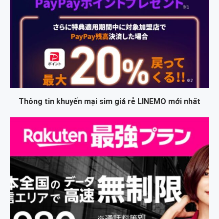
Thông tin khuyến mại sim giá rẻ LINEMO mới nhất