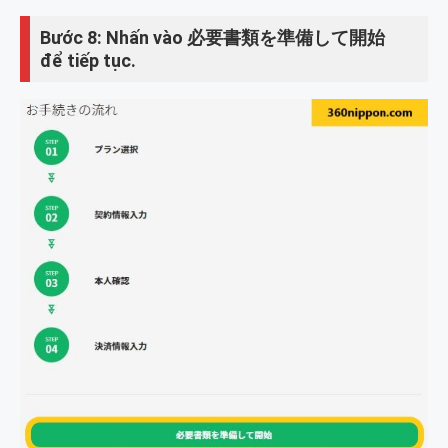
Bước 8: Nhấn vào 必要書類を準備して開始
để tiếp tục
.