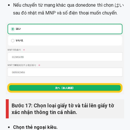
Nếu chuyển từ mạng khác qua donedone thì chọn はい
sau đó nhật mã MNP và số điện thoại muốn chuyển.
Bước 17: Chọn loại giấy tờ và tải lên giấy tờ
xác nhận thông tin cá nhân.
Chọn thẻ ngoại kiều.