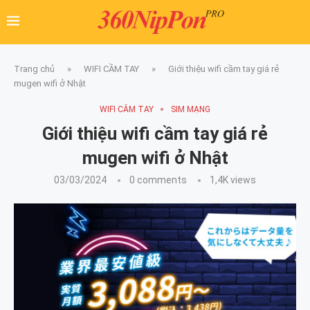
Trang chủ
»
WIFI CẦM TAY
»
Giới thiệu wifi cầm tay giá rẻ
mugen wifi ở Nhật
WIFI CẦM TAY
SIM MẠNG
Giới thiệu wifi cầm tay giá rẻ
mugen wifi ở Nhật
03/03/2024
0 comments
1,4K
views