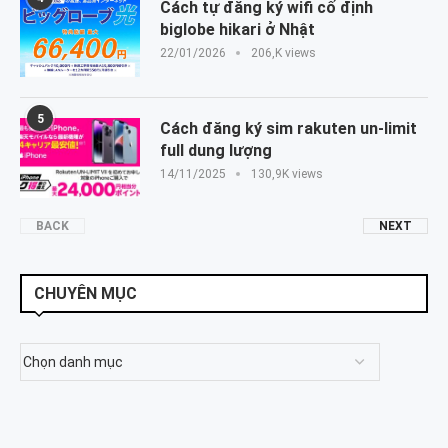
Cách tự đăng ký wifi cố định
biglobe hikari ở Nhật
22/01/2026
206,K views
5
Cách đăng ký sim rakuten un-limit
full dung lượng
14/11/2025
130,9K views
BACK
NEXT
CHUYÊN MỤC