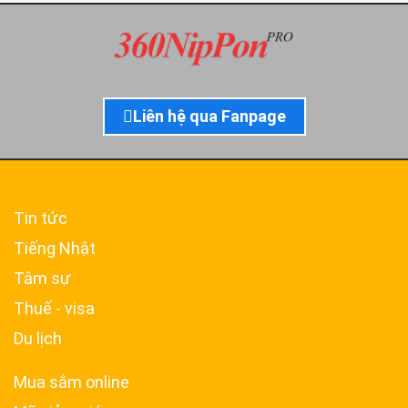
Liên hệ qua Fanpage
Tin tức
Tiếng Nhật
Tâm sự
Thuế - visa
Du lịch
Mua sắm online