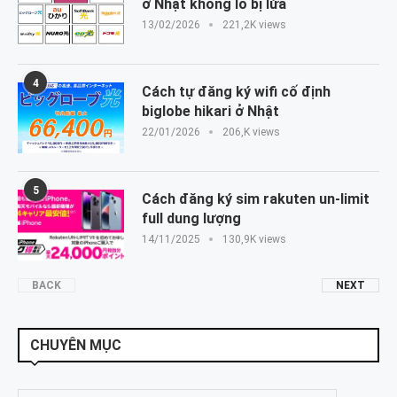
ở Nhật không lo bị lừa
13/02/2026
221,2K views
4
Cách tự đăng ký wifi cố định
biglobe hikari ở Nhật
22/01/2026
206,K views
5
Cách đăng ký sim rakuten un-limit
full dung lượng
14/11/2025
130,9K views
BACK
NEXT
CHUYÊN MỤC