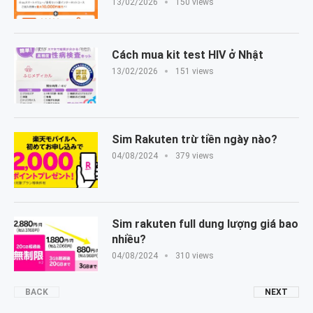
13/02/2026
150 views
Cách mua kit test HIV ở Nhật
13/02/2026
151 views
Sim Rakuten trừ tiền ngày nào?
04/08/2024
379 views
Sim rakuten full dung lượng giá bao
nhiều?
04/08/2024
310 views
BACK
NEXT