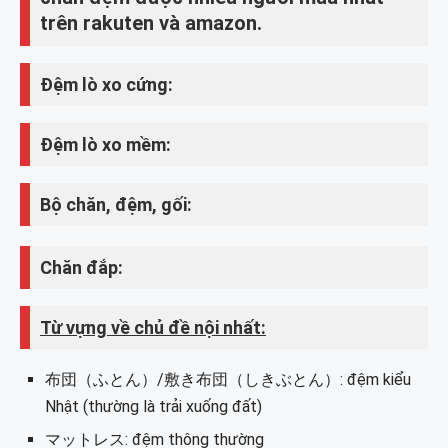
trên rakuten và amazon.
Đệm lò xo cứng:
Đệm lò xo mềm:
Bộ chăn, đệm, gối:
Chăn đắp:
Từ vựng về chủ đề nội nhất:
布団（ふとん）/敷き布団（しきぶとん）: đệm kiểu
Nhật (thường là trải xuống đất)
マットレス: đệm thông thường