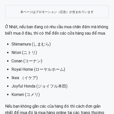
本ページはプロモーション（広告）が含まれています
Ở Nhật, nếu bạn đang có nhu cầu mua chăn đệm mà không
biết mua ở đâu, thì có thể đến các cửa hàng sau để mua.
Shimamura (しまむら)
Nitori (ニトリ)
Conan (コーナン)
Royal Home (ローヤルホーム)
Ikea （イケア)
Joyful Honda (ジョイフル本田)
Komeri (コメリ)
Nếu bạn không gần các của hàng đó thì cách đơn giản
nhất để mua đó là mua hàng online tại các trang thương