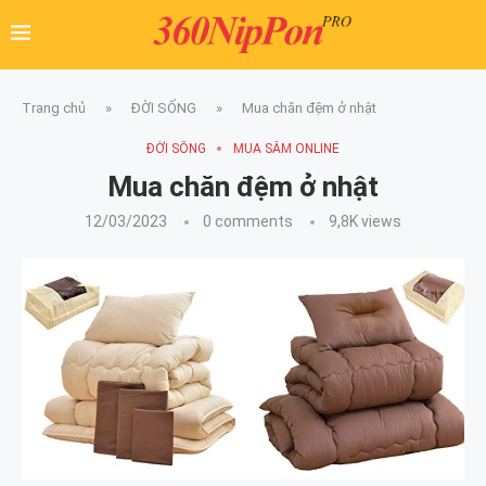
Trang chủ
»
ĐỜI SỐNG
»
Mua chăn đệm ở nhật
ĐỜI SỐNG
MUA SẮM ONLINE
Mua chăn đệm ở nhật
12/03/2023
0 comments
9,8K
views