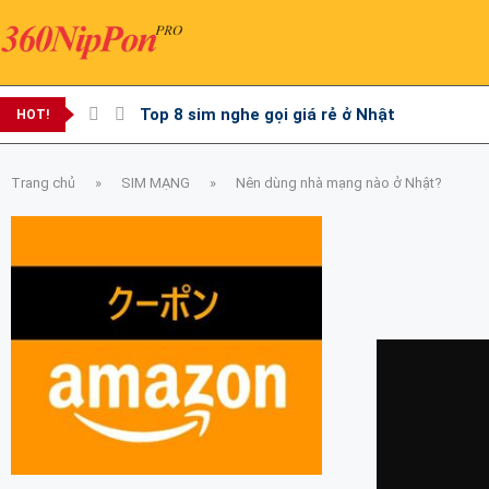
Top 8 sim nghe gọi giá rẻ ở Nhật
HOT!
Trang chủ
»
SIM MẠNG
»
Nên dùng nhà mạng nào ở Nhật?