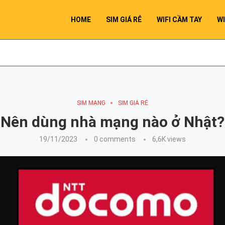
HOME
SIM GIÁ RẺ
WIFI CẦM TAY
WI
SIM MẠNG
SIM GIÁ RẺ
Nên dùng nhà mạng nào ở Nhật?
19/11/2023
0 comments
6,6K
views