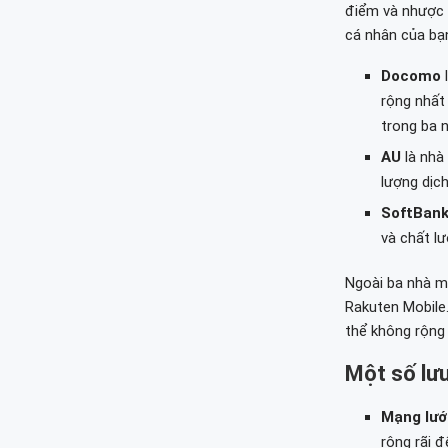
điểm và nhược đ
cá nhân của bạ
Docomo
l
rộng nhất
trong ba 
AU
là nhà
lượng dịc
SoftBan
và chất l
Ngoài ba nhà m
Rakuten Mobile
thể không rộng 
Một số lưu
Mạng lướ
rộng rãi đ