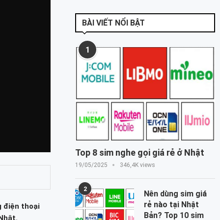
BÀI VIẾT NỔI BẬT
1
Top 8 sim nghe gọi giá rẻ ở Nhật
19/05/2025
346,4K views
2
Nên dùng sim giá
rẻ nào tại Nhật
 điện thoại
Bản? Top 10 sim
Nhật.