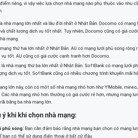
iểm riêng, vì vậy việc lựa chọn nhà mạng nào phụ thuộc vào nhu cầ
n.
à nhà mạng lớn nhất và lâu đời nhất ở Nhật Bản. Docomo có mạng 
 và chất lượng dịch vụ tốt nhất. Tuy nhiên, Docomo cũng có giá cướ
nhà mạng.
 mạng thứ hai lớn nhất ở Nhật Bản. AU có mạng lưới phủ sóng rộng r
h vụ tốt. AU cũng có giá cước cạnh tranh hơn Docomo.
k
là nhà mạng thứ ba lớn nhất ở Nhật Bản. SoftBank có mạng lưới ph
ượng dịch vụ tốt. SoftBank cũng có nhiều chương trình khuyến mãi hấ
ạng lớn này, còn có một số nhà mạng nhỏ hơn như Y!Mobile, mineo, 
. Các nhà mạng nhỏ hơn thường có giá cước rẻ hơn, nhưng mạng lư
rãi bằng ba nhà mạng lớn.
 ý khi khi chọn nhà mạng:
i phủ sóng:
Bạn cần đảm bảo rằng nhà mạng bạn chọn có mạng lướ
ể bạn có thể sử dụng điện thoại ở bất cứ đâu.