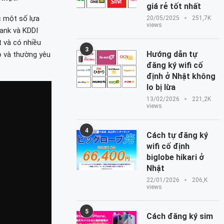
giá rẻ tốt nhất
 một số lựa
20/05/2025
251,7K
views
ank và KDDI
 và có nhiều
3
Hướng dẫn tự
o và thường yêu
đăng ký wifi cố
định ở Nhật không
lo bị lừa
13/02/2026
221,2K
views
4
Cách tự đăng ký
wifi cố định
biglobe hikari ở
Nhật
22/01/2026
206,K
views
5
Cách đăng ký sim