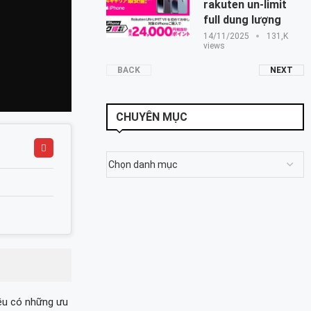
rakuten un-limit
full dung lượng
14/11/2025
131,K
views
BACK
NEXT
CHUYÊN MỤC
ều có những ưu