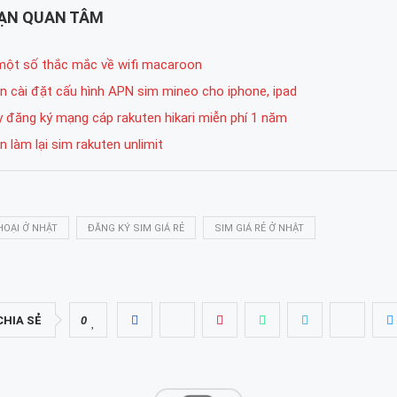
BẠN QUAN TÂM
một số thắc mắc về wifi macaroon
 cài đặt cấu hình APN sim mineo cho iphone, ipad
 đăng ký mạng cáp rakuten hikari miễn phí 1 năm
 làm lại sim rakuten unlimit
HOẠI Ở NHẬT
ĐĂNG KÝ SIM GIÁ RẺ
SIM GIÁ RẺ Ở NHẬT
CHIA SẺ
0