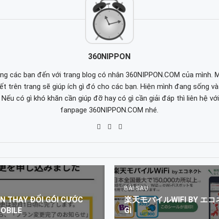
360NIPPON
g các bạn đến với trang blog có nhân 360NIPPON.COM của mình. 
iết trên trang sẽ giúp ích gì đó cho các bạn. Hiện mình đang sống và 
 Nếu có gì khó khăn cần giúp đỡ hay có gì cần giải đáp thì liên hệ vớ
fanpage 360NIPPON.COM nhé.
BÀI SAU
N THAY ĐỔI GÓI CƯỚC
楽天モバイルWIFI BY エコ
MOBILE
GÌ