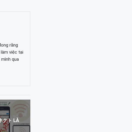
Mong rằng
làm việc tại
i mình qua
ネクト LÀ