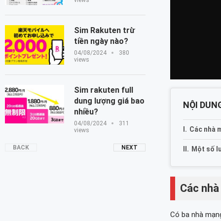
views
Sim Rakuten trừ
tiền ngày nào?
04/08/2024
380
views
Sim rakuten full
dung lượng giá bao
NỘI DUNG
nhiều?
04/08/2024
311
Các nhà m
views
BACK
NEXT
Một số l
Các nhà
Có ba nhà mạng