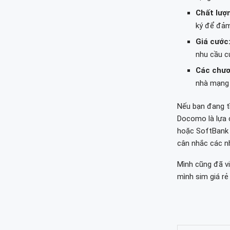
Chất lượn
ký để đảm
Giá cước
nhu cầu c
Các chươ
nhà mạng đ
Nếu bạn đang tì
Docomo là lựa 
hoặc SoftBank l
cân nhắc các nh
Mình cũng đã vi
mình sim giá rẻ