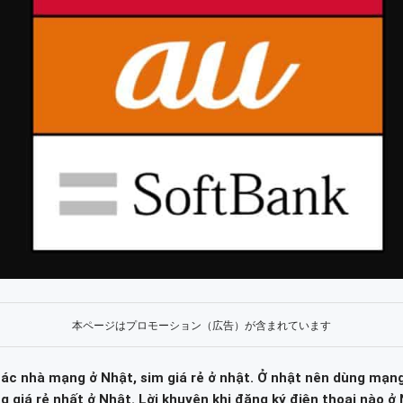
本ページはプロモーション（広告）が含まれています
các nhà mạng ở Nhật, sim giá rẻ ở nhật.
Ở nhật nên dùng mạng
 giá rẻ nhất ở Nhật. Lời khuyên khi đăng ký điện thoại nào ở 