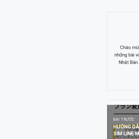
Chào mừn
những bài v
Nhật Bản.
BÀI TRƯỚC
HƯỚNG DẪ
SIM LINE 