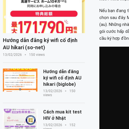
Nếu bạn đang t
chọn sau đây. 
(au). Những nhà
gói cước hấp d
cầu ký hợp đồng
Hướng dẫn đăng ký wifi cố định
AU hikari (so-net)
13/02/2026
150 views
Hướng dẫn đăng
ký wifi cố định AU
hikari (biglobe)
13/02/2026
150
views
Cách mua kit test
HIV ở Nhật
13/02/2026
152