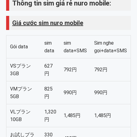
Thông tin sim giá rẻ nuro mobile:
Bước 7: Chọn đăng ký chỉ sim hoặc sim kèm điện
thoại.
Giá cước sim nuro mobile
Bước 8: Chọn máy muốn đăng ký nếu muốn
đăng ký kèm máy.
sim
sim
Sim nghe
Gói data
Bước 9: Chọn kích thước sim.
data
data+SMS
gọi+data+SMS
Bước 10: Chọn gói gọi điện hodai nếu đăng ký sim
VSプラン
627
nghe gọi + data + SMS. Ai không cần thì để nguyên.
792円
792円
3GB
円
Bước 11: Chọn hình thức đăng ký số điện thoại.
VMプラン
825
Bước 12: Nhập mã MNP nếu chuyển từ mạng
990円
990円
5GB
円
khác qua nuro mobile.
Bước 13: Chọn dịch vụ mở rộng. Mấy cái này
VLプラン
1,320
1,485円
1,485円
không cần thiết nên mọi người để nguyên.
10GB
円
Bước 14: Chọn bảo hiểm thiết bị nếu cần. Thiết
お試しプラ
330
bị hỏng sẽ được hỗ trọ tiền sửa chữa.