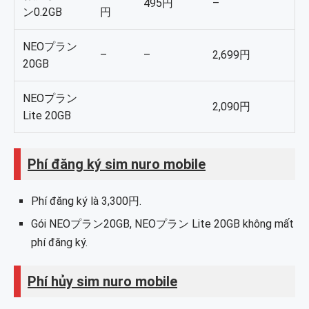
495円
–
ン0.2GB
円
Bước 15: Nhập thông tin cá nhân gồm họ tên, giói
tính, ngày tháng năm sinh.
NEOプラン
–
–
2,699
円
20GB
Bước 16: Nhập số điện thoại, địa chỉ email.
Bước 17: Nhập địa chỉ.
NEOプラン
2,090円
Lite 20GB
Bước 18: Tải lên giấy tờ tùy thân nếu đăng ký
sim nghe gọi + data + SMS.
Bước 19: Chọn nhận các thông báo từ nhà
Phí đăng ký
sim nuro mobile
mạng qua email và bưu điện.
Phí đăng ký là 3,300円.
Bước 20: Nhập thông tin thẻ クレジットカード
để thanh toán.
Gói NEOプラン20GB, NEOプラン Lite 20GB không mất
phí đăng ký.
Bước 21: Chọn ngày giờ muốn nhận sim.
Bước 22: Xác nhập lại nội dung đăng ký, các
Phí hủy
sim nuro mobile
điều khoản sau đó gửi đơn đăng ký.