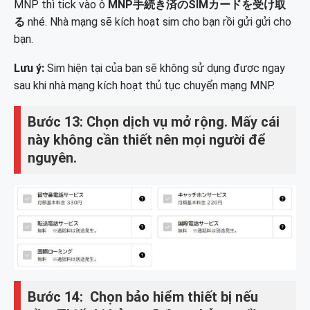
MNP thì tick vào ô
MNP手続き済のSIMカードを受け取
る
nhé. Nhà mạng sẽ kích hoạt sim cho bạn rồi gửi gửi cho
bạn.
Lưu ý:
Sim hiện tại của bạn sẽ không sử dụng được ngay
sau khi nhà mạng kích hoạt thủ tục chuyển mạng MNP.
Bước 13: Chọn dịch vụ mở rộng. Mấy cái
này không cần thiết nên mọi người để
nguyên.
Bước 14: Chọn bảo hiểm thiết bị nếu