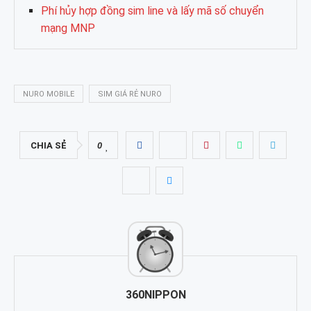
Phí hủy hợp đồng sim line và lấy mã số chuyển
mạng MNP
NURO MOBILE
SIM GIÁ RẺ NURO
CHIA SẺ
0
360NIPPON