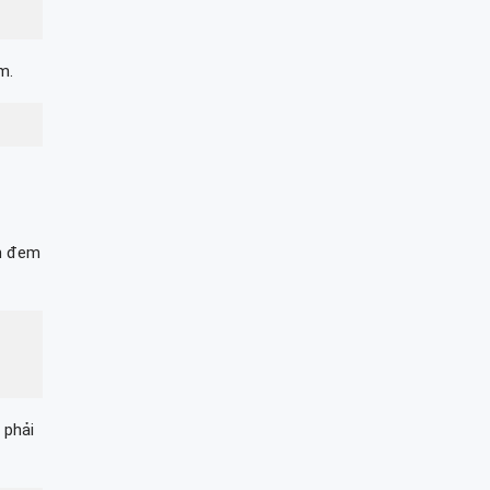
m.
ạn đem
 phải