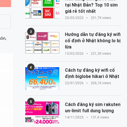
tại Nhật Bản? Top 10 sim
giá rẻ tốt nhất
20/05/2025
251,7K views
3
Hướng dẫn tự đăng ký wifi
hôn,
cố định ở Nhật không lo bị
lừa
13/02/2026
221,2K views
4
Cách tự đăng ký wifi cố
định biglobe hikari ở Nhật
22/01/2026
206,1K views
5
Cách đăng ký sim rakuten
un-limit full dung lượng
14/11/2025
131,K views