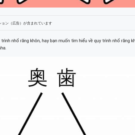
ション（広告）が含まれています
rình nhổ răng khôn, hay bạn muốn tìm hiểu về quy trình nhổ răng k
nha.