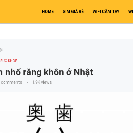
HOME
SIM GIÁ RẺ
WIFI CẦM TAY
WI
ật
SỨC KHỎE
nh nhổ răng khôn ở Nhật
0 comments
1,9K
views