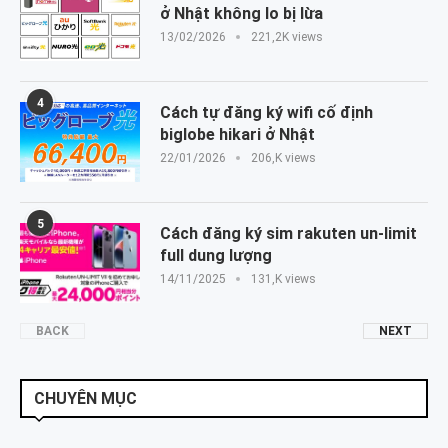
ở Nhật không lo bị lừa
13/02/2026
221,2K views
4
Cách tự đăng ký wifi cố định
biglobe hikari ở Nhật
22/01/2026
206,K views
5
Cách đăng ký sim rakuten un-limit
full dung lượng
14/11/2025
131,K views
BACK
NEXT
CHUYÊN MỤC