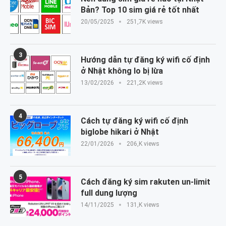
Bản? Top 10 sim giá rẻ tốt nhất
20/05/2025
251,7K views
3
Hướng dẫn tự đăng ký wifi cố định
ở Nhật không lo bị lừa
13/02/2026
221,2K views
4
Cách tự đăng ký wifi cố định
biglobe hikari ở Nhật
22/01/2026
206,K views
5
Cách đăng ký sim rakuten un-limit
full dung lượng
14/11/2025
131,K views