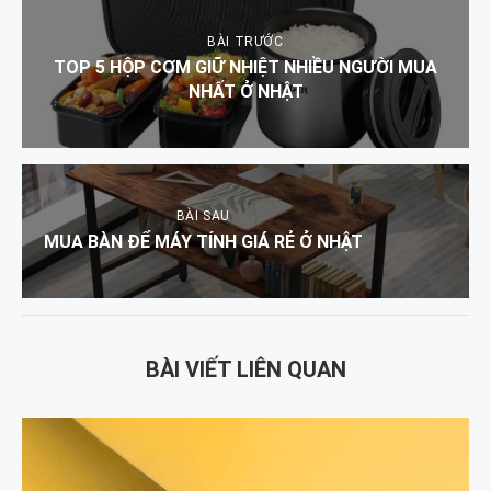
BÀI TRƯỚC
TOP 5 HỘP CƠM GIỮ NHIỆT NHIỀU NGƯỜI MUA
NHẤT Ở NHẬT
BÀI SAU
MUA BÀN ĐỂ MÁY TÍNH GIÁ RẺ Ở NHẬT
BÀI VIẾT LIÊN QUAN