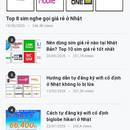
Top 8 sim nghe gọi giá rẻ ở Nhật
19/05/2025
346,4K views
2
Nên dùng sim giá rẻ nào tại Nhật
Bản? Top 10 sim giá rẻ tốt nhất
20/05/2025
251,7K views
3
Hướng dẫn tự đăng ký wifi cố định
ở Nhật không lo bị lừa
13/02/2026
221,2K views
4
Cách tự đăng ký wifi cố định
biglobe hikari ở Nhật
22/01/2026
206,K views