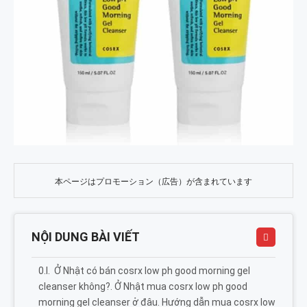
本ページはプロモーション（広告）が含まれています
NỘI DUNG BÀI VIẾT
Ở Nhật có bán cosrx low ph good morning gel
cleanser không?. Ở Nhật mua cosrx low ph good
morning gel cleanser ở đâu. Hướng dẫn mua cosrx low