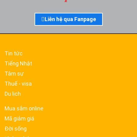
Liên hệ qua Fanpage
Tin tức
Tiếng Nhật
Tâm sự
Thuế - visa
Du lịch
Mua sắm online
Mã giảm giá
Đời sống