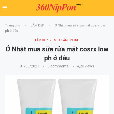
Trang chủ
»
LÀM ĐẸP
»
Ở Nhật mua sữa rửa mặt cosrx low
ph ở đâu
LÀM ĐẸP
MUA SẮM ONLINE
Ở Nhật mua sữa rửa mặt cosrx low
ph ở đâu
01/05/2021
0 comments
4,2K
views