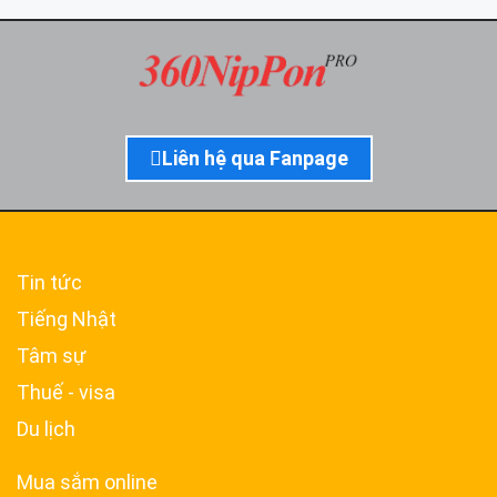
Liên hệ qua Fanpage
Tin tức
Tiếng Nhật
Tâm sự
Thuế - visa
Du lịch
Mua sắm online