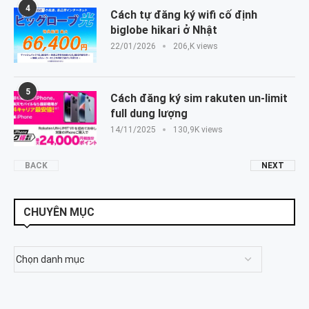
4
Cách tự đăng ký wifi cố định
biglobe hikari ở Nhật
22/01/2026
206,K views
5
Cách đăng ký sim rakuten un-limit
full dung lượng
14/11/2025
130,9K views
BACK
NEXT
CHUYÊN MỤC