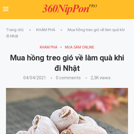
Trang chủ
»
KHÁM PHÁ
»
Mua hồng treo gió về làm quà khi
đi Nhật
KHÁM PHÁ
MUA SẮM ONLINE
Mua hồng treo gió về làm quà khi
đi Nhật
04/04/2021
0 comments
2,3K
views