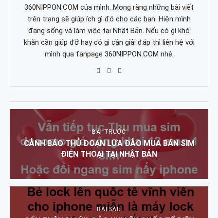
360NIPPON.COM của mình. Mong rằng những bài viết
trên trang sẽ giúp ích gì đó cho các bạn. Hiện mình
đang sống và làm việc tại Nhật Bản. Nếu có gì khó
khăn cần giúp đỡ hay có gì cần giải đáp thì liên hệ với
mình qua fanpage 360NIPPON.COM nhé.
BÀI TRƯỚC
CẢNH BÁO THỦ ĐOẠN LỪA ĐẢO MUA BÁN SIM
ĐIỆN THOẠI TẠI NHẬT BẢN
BÀI SAU