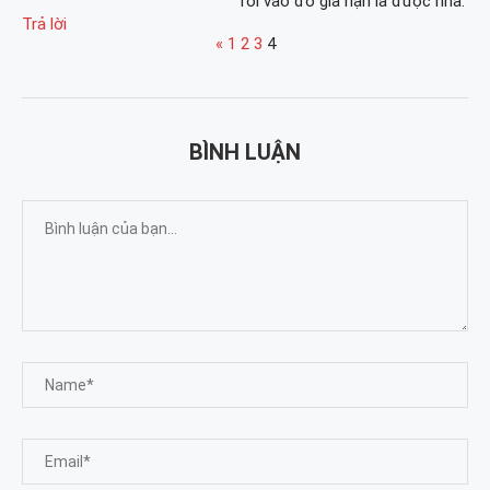
rồi vào đó gia hạn là được nha.
Trả lời
«
1
2
3
4
BÌNH LUẬN