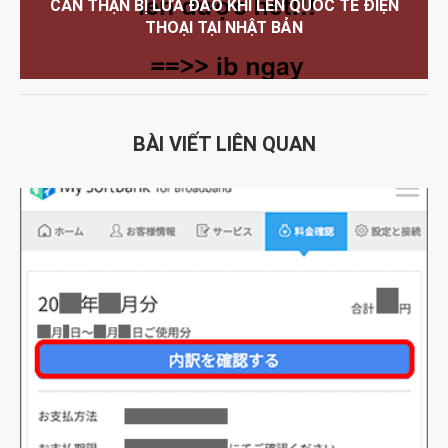
CẨN THẬN BỊ LỪA ĐẢO KHI LÊN QUỐC TẾ ĐIỆN
THOẠI TẠI NHẬT BẢN
BÀI VIẾT LIÊN QUAN