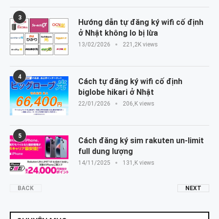
3
Hướng dẫn tự đăng ký wifi cố định
ở Nhật không lo bị lừa
13/02/2026
221,2K views
4
Cách tự đăng ký wifi cố định
biglobe hikari ở Nhật
22/01/2026
206,K views
5
Cách đăng ký sim rakuten un-limit
full dung lượng
14/11/2025
131,K views
BACK
NEXT