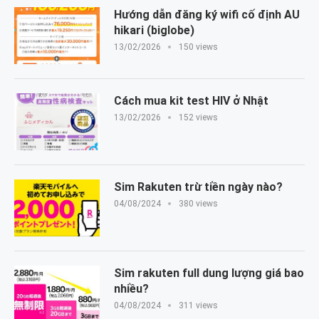
Hướng dẫn đăng ký wifi cố định AU
hikari (biglobe)
13/02/2026
150 views
Cách mua kit test HIV ở Nhật
13/02/2026
152 views
Sim Rakuten trừ tiền ngày nào?
04/08/2024
380 views
Sim rakuten full dung lượng giá bao
nhiều?
04/08/2024
311 views