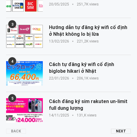
20/05/2025
251,7K views
3
Hướng dẫn tự đăng ký wifi cố định
ở Nhật không lo bị lừa
13/02/2026
221,2K views
4
Cách tự đăng ký wifi cố định
biglobe hikari ở Nhật
22/01/2026
206,1K views
5
Cách đăng ký sim rakuten un-limit
full dung lượng
14/11/2025
131,K views
BACK
NEXT