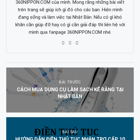
360NIPPON.COM của mình. Mong rằng những bài viết
trên trang sẽ giúp ích gì đó cho các bạn. Hiện mình
đang sống và làm việc tại Nhật Bản. Nếu có gì khó
khăn cần giúp đỡ hay có gì cần giải đáp thì liên hệ với
mình qua fanpage 360NIPPON.COM nhé.
BÀI TRƯỚC
CÁCH MUA DỤNG CỤ LÀM SẠCH KẼ RĂNG TẠI
NHẬT BẢN
BÀI SAU
HƯỚNG DẪN ĐIỀN THỦ TỤC NHẬN TRỢ CẤP 10