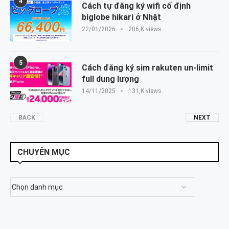
4
Cách tự đăng ký wifi cố định
biglobe hikari ở Nhật
22/01/2026
206,K views
5
Cách đăng ký sim rakuten un-limit
full dung lượng
14/11/2025
131,K views
BACK
NEXT
CHUYÊN MỤC