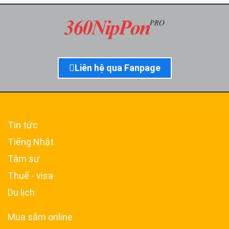
Liên hệ qua Fanpage
Tin tức
Tiếng Nhật
Tâm sự
Thuế - visa
Du lịch
Mua sắm online