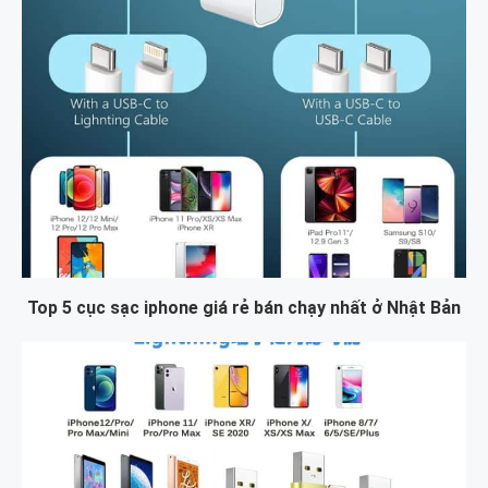
Top 5 cục sạc iphone giá rẻ bán chạy nhất ở Nhật Bản