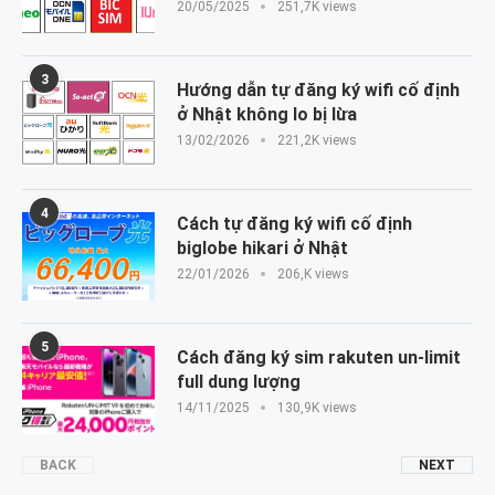
20/05/2025
251,7K views
3
Hướng dẫn tự đăng ký wifi cố định
ở Nhật không lo bị lừa
13/02/2026
221,2K views
4
Cách tự đăng ký wifi cố định
biglobe hikari ở Nhật
22/01/2026
206,K views
5
Cách đăng ký sim rakuten un-limit
full dung lượng
14/11/2025
130,9K views
BACK
NEXT