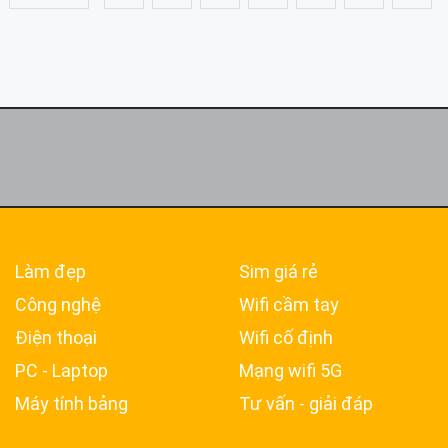
Làm đẹp
Sim giá rẻ
Công nghệ
Wifi cầm tay
Điện thoại
Wifi cố định
PC - Laptop
Mạng wifi 5G
Máy tính bảng
Tư vấn - giải đáp