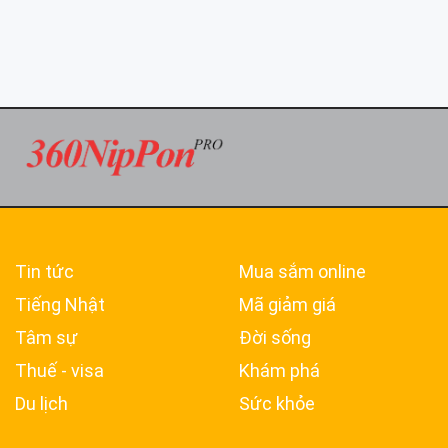
Tin tức
Mua sắm online
Tiếng Nhật
Mã giảm giá
Tâm sự
Đời sống
Thuế - visa
Khám phá
Du lịch
Sức khỏe