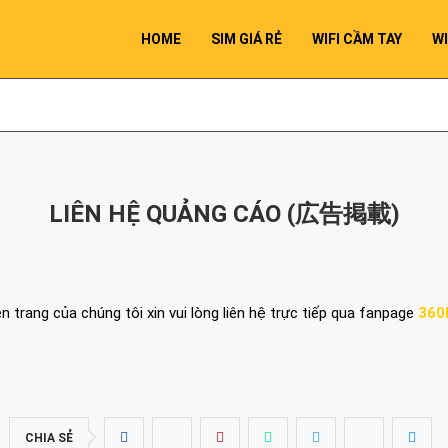
HOME
SIM GIÁ RẺ
WIFI CẦM TAY
WI
LIÊN HỆ QUẢNG CÁO (広告掲載)
trang của chúng tôi xin vui lòng liên hệ trực tiếp qua fanpage
360
CHIA SẺ