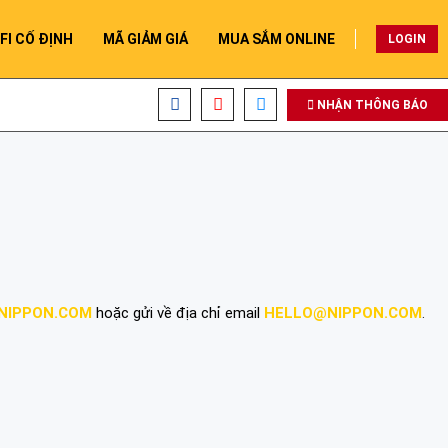
FI CỐ ĐỊNH
MÃ GIẢM GIÁ
MUA SẮM ONLINE
LOGIN
NHẬN THÔNG BÁO
NIPPON.COM
hoặc gửi về địa chỉ email
HELLO@NIPPON.COM
.